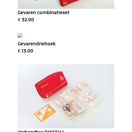
Gevaren combinatieset
€
32.00
Gevarendriehoek
€
13.00
Verbandtas DIN13164