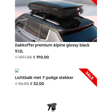
Dakkoffer premium Alpine glossy black
512L
€
1011.00
€
910.00
SALE
Lichtbalk met 7-polige stekker
€
56.00
€
52.00