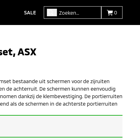
SALE
0
set, ASX
mset bestaande uit schermen voor de zijruiten
er en de achterruit. De schermen kunnen eenvoudig
omen dankzij de klembevestiging. De portierruiten
 als de schermen in de achterste portierruiten