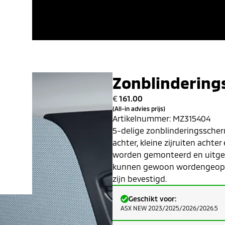
Zonblindering
€
161.00
(All-in advies prijs)
Artikelnummer:
MZ315404
5-delige zonblinderingsscher
achter, kleine zijruiten acht
worden gemonteerd en uitgen
kunnen gewoon wordengeopend
zijn bevestigd.
Geschikt voor:
ASX NEW 2023/2025/2026/2026.5