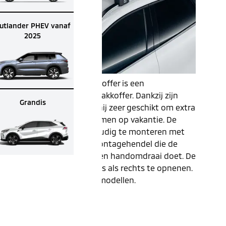
utlander PHEV vanaf
2025
De Mitsubishi dakkoffer is een
multifunctionele dakkoffer. Dankzij zijn
Grandis
royale inhuoud is hij zeer geschikt om extra
bagage mee te nemen op vakantie. De
dakkoffer is eenvoudig te monteren met
behulp van een montagehendel die de
vergrendeling in een handomdraai doet. De
deksel is zowel links als rechts te opnenen.
Geschikt voor alle modellen.
Specificaties
Kleur: Mat zwart