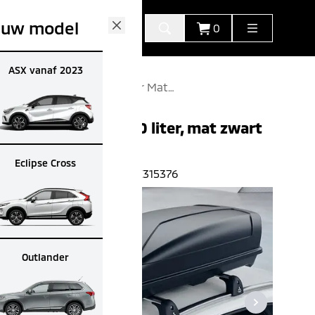
 uw model
0
Close
ASX vanaf 2023
Dakkoffer 380 Liter Mat
Zwart Mz 315376
Dakkoffer 380 liter, mat zwart
€
396.00
€
357.00
(All-in advies prijs)
Eclipse Cross
Artikelnummer:
MZ315376
Outlander