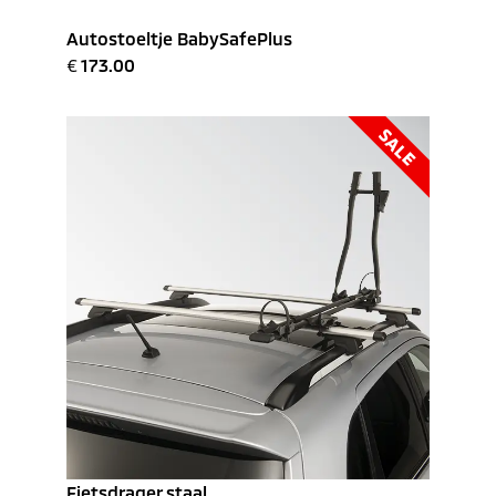
Autostoeltje BabySafePlus
€
173.00
SALE
Fietsdrager staal