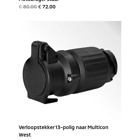
€
80.00
€
72.00
Verloopstekker 13-polig naar Multicon
West