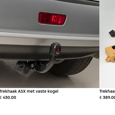
Trekhaak ASX met vaste kogel
Trekhaa
€
430.00
€
389.0