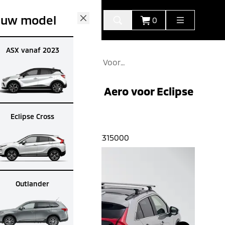
 uw model
0
Close
ASX vanaf 2023
Dakdragerset Aero Voor
Eclipse Cross Mz 315000
Dakdragerset Aero voor Eclipse
Cross
Eclipse Cross
€
232.00
€
198.00
(All-in advies prijs)
Artikelnummer:
MZ315000
Outlander