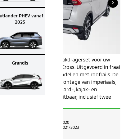
utlander PHEV vanaf
2025
Aerodynamische dakdragerset voor uw
Grandis
Mitsubishi Eclipse Cross. Uitgevoerd in fraai
aluminium voor modellen met roofrails. De
ideale basis voor montage van imperiaals,
fiets-, ski-, snowboard-, kajak- en
mastdragers. Afsluitbaar, inclusief twee
sleutels.
Geschikt voor:
ECLIPSE CROSS 2018/2020
ECLIPSE CROSS PHEV 2021/2023