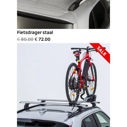
Fietsdrager staal
€
80.00
€
72.00
SALE