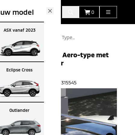
 uw model
0
Close
ASX vanaf 2023
Dakdragerset Aero Type
Met Quick Fix Zilver Mz
315545
Dakdragerset Aero-type met
QuickFix zilver
Eclipse Cross
€
267.00
€
227.00
(All-in advies prijs)
Artikelnummer:
MZ315545
Outlander