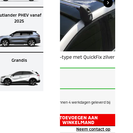
utlander PHEV vanaf
2025
Dakdragerset Aero-type met QuickFix zilver
Grandis
afsluitbaar
Geschikt voor:
GRANDIS 2026/2026.5
Op voorraad
Voor 12 uur besteld, binnen 4 werkdagen geleverd bij
je dealer.
TOEVOEGEN AAN
WINKELMAND
Hulp nodig?
Neem contact op