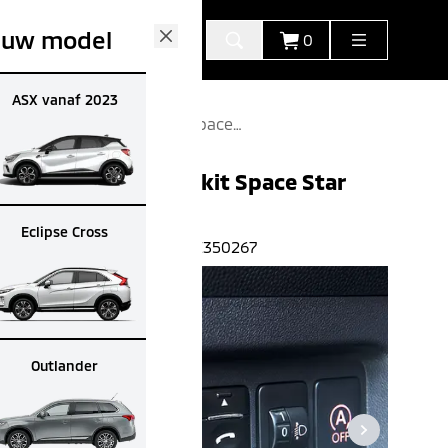
 uw model
0
Close
ASX vanaf 2023
Bluetooth Carkit Space
Star Mz 350267
Bluetooth carkit Space Star
€
359.00
(All-in advies prijs)
Eclipse Cross
Artikelnummer:
MZ350267
Outlander