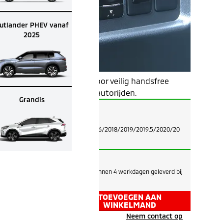
utlander PHEV vanaf
2025
Bluetooth carkit voor veilig handsfree
bellen tijdens het autorijden.
Grandis
Geschikt voor:
SPACE STAR
2013/2015/2015.5/2016/2018/2019/2019.5/2020/20
21/2022/2023/2024
Op voorraad
Voor 12 uur besteld, binnen 4 werkdagen geleverd bij
je dealer.
TOEVOEGEN AAN
WINKELMAND
Hulp nodig?
Neem contact op