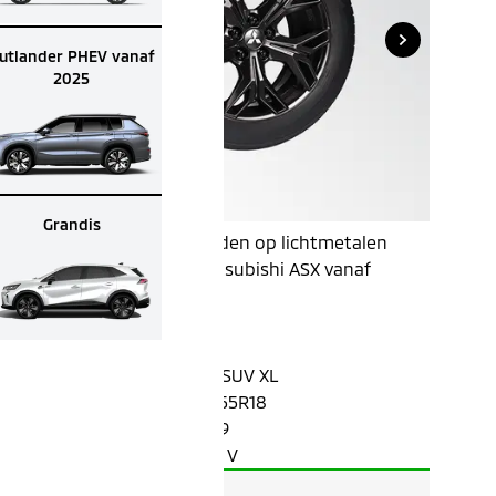
utlander PHEV vanaf
2025
Grandis
Dunlop winterbanden op lichtmetalen
velgen voor uw Mitsubishi ASX vanaf
modeljaar 2024.
Merk: Dunlop
Type: Winter SPT 5 SUV XL
Bandenmaat: 215/55R18
Draagvermogen: 99
Snelheidssymbool: V