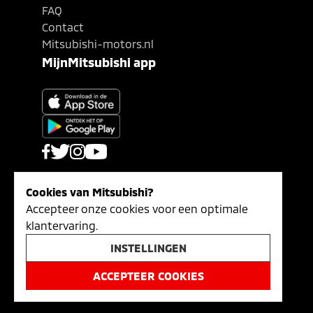
FAQ
Contact
Mitsubishi-motors.nl
MijnMitsubishi app
Cookies van Mitsubishi?
Privacy- en Cookiebeleid
Accepteer onze cookies voor een optimale
Algemene voorwaarden
klantervaring.
Disclaimer Mitsubishi Motors
INSTELLINGEN
© Mitsubishi Motor Sales Nederland
2026
.
ACCEPTEER COOKIES
Alle rechten voorbehouden.