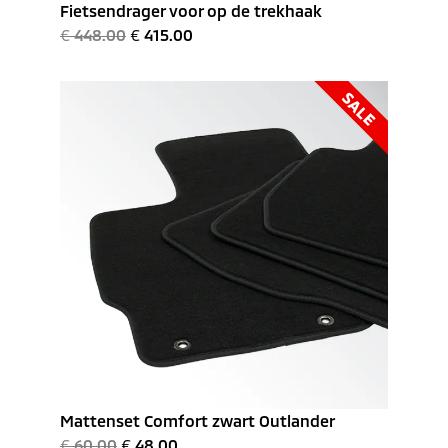
Fietsendrager voor op de trekhaak
€
448.00
€
415.00
SALE
Mattenset Comfort zwart Outlander
€
60.00
€
48.00